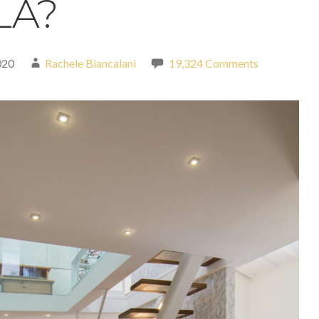
LA?
020
Rachele Biancalani
19,324 Comments