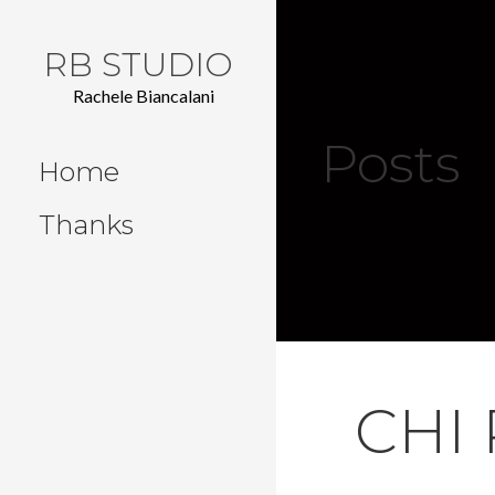
S
k
RB STUDIO
i
p
Rachele Biancalani
t
Posts
o
Home
c
o
Thanks
n
t
e
n
t
CHI